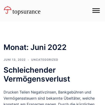
Zum
Inhalt
springen
Monat:
Juni 2022
JUNI 13, 2022
UNCATEGORIZED
Schleichender
Vermögensverlust
Drucken Teilen Negativzinsen, Bankgebühren und
Vermögenssteuern sind bekannte Übeltäter, welche
konstant am Ersparten nagen. Durch die kürzlichen